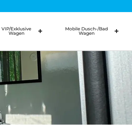
llstuhlfahrer WC autark
llstuhlfahrer WC Vakuum
VIP/Exklusive
Mobile Dusch-/Bad
Wagen
Wagen