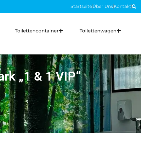
Ro
Startseite
Über Uns
Kontakt
Ro
Toilettencontainer
Toilettenwagen
ark „1 & 1 VIP“