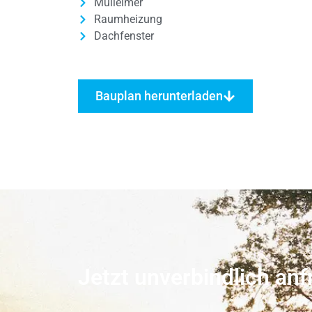
Mülleimer
Raumheizung
Dachfenster
Bauplan herunterladen
Jetzt unverbindlich anf