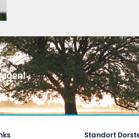
ragen!
nks
Standort Dorst