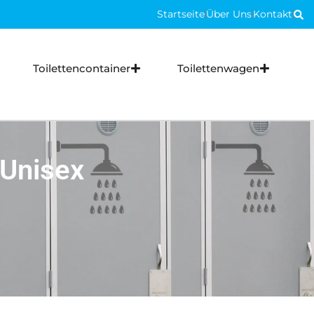
Ro
Startseite
Über Uns
Kontakt
Ro
Toilettencontainer
Toilettenwagen
 Unisex