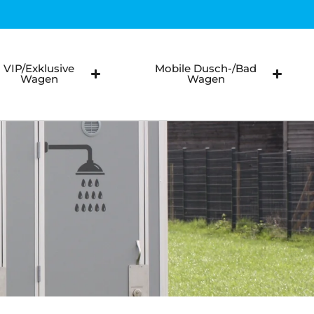
llstuhlfahrer WC autark
llstuhlfahrer WC Vakuum
VIP/Exklusive
Mobile Dusch-/Bad
Wagen
Wagen