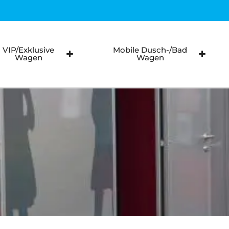
llstuhlfahrer WC autark
llstuhlfahrer WC Vakuum
VIP/Exklusive
Mobile Dusch-/Bad
Wagen
Wagen