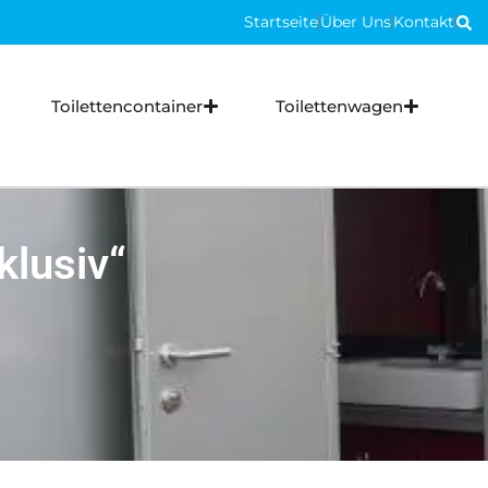
Ro
Startseite
Über Uns
Kontakt
Ro
Toilettencontainer
Toilettenwagen
klusiv“