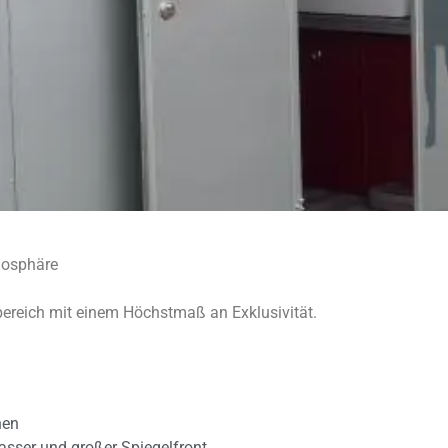
mosphäre
bereich mit einem Höchstmaß an Exklusivität.
nen
sser und großer Spiegelfront,