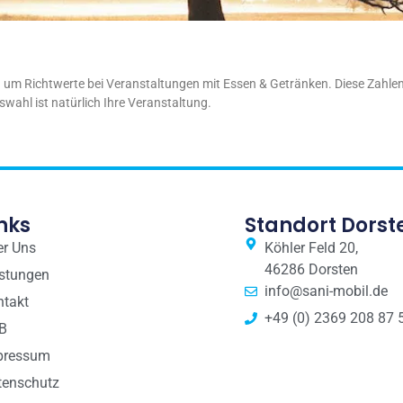
um Richtwerte bei Veranstaltungen mit Essen & Getränken. Diese Zahlen v
swahl ist natürlich Ihre Veranstaltung.
nks
Standort Dorst
er Uns
Köhler Feld 20,
46286 Dorsten
istungen
info@sani-mobil.de
ntakt
+49 (0) 2369 208 87 
B
pressum
tenschutz