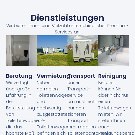
Dienstleistungen
Wir bieten Ihnen eine Vielzahl unterschiedlicher Premium-
Services an.
Beratung
Vermietung
Transport
Reinigung
Wir verfügt
Neben
Unser
Bei uns
über große
normalen
Transport-
können Sie
Erfahrung in
Toilettenwagen
Service
aber nicht nur
der
und
umfasst nicht
einen
Bereitstellung
hochwertig
nur den
Toilettenwagen
von
ausgestatteten
sicheren
mieten. Wir
Toilettenwagen,
VIP-
Transport
stellen Ihnen
die das
Toilettenwagen
Ihrer mobilen
auch
höchste Maß
befinden sich
Toilettencontainer,
Reinigungsperso