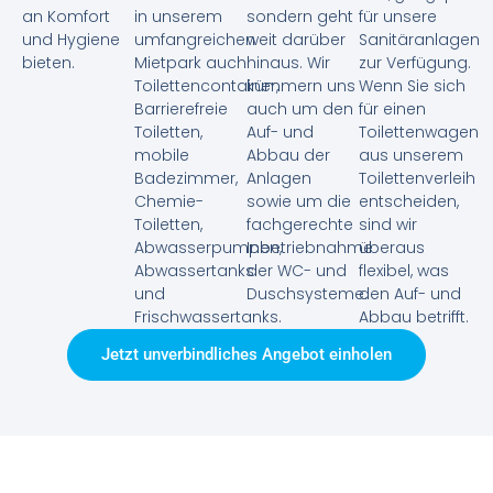
an Komfort
in unserem
sondern geht
für unsere
und Hygiene
umfangreichen
weit darüber
Sanitäranlagen
bieten.
Mietpark auch
hinaus. Wir
zur Verfügung.
Toilettencontainer,
kümmern uns
Wenn Sie sich
Barrierefreie
auch um den
für einen
Toiletten,
Auf- und
Toilettenwagen
mobile
Abbau der
aus unserem
Badezimmer,
Anlagen
Toilettenverleih
Chemie-
sowie um die
entscheiden,
Toiletten,
fachgerechte
sind wir
Abwasserpumpen,
Inbetriebnahme
überaus
Abwassertanks
der WC- und
flexibel, was
und
Duschsysteme.
den Auf- und
Frischwassertanks.
Abbau betrifft.
Jetzt unverbindliches Angebot einholen