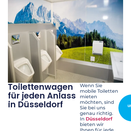
Toilettenwagen
Wenn Sie
mobile Toiletten
für jeden Anlass
mieten
in Düsseldorf
möchten, sind
u
Sie bei uns
genau richtig.
In
Düsseldorf
bieten wir
Ihnen für jede