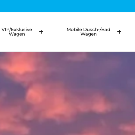
llstuhlfahrer WC autark
llstuhlfahrer WC Vakuum
VIP/Exklusive
Mobile Dusch-/Bad
Wagen
Wagen