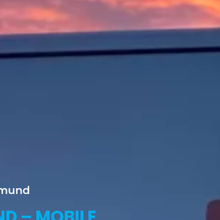
rtmund
D – MOBILE