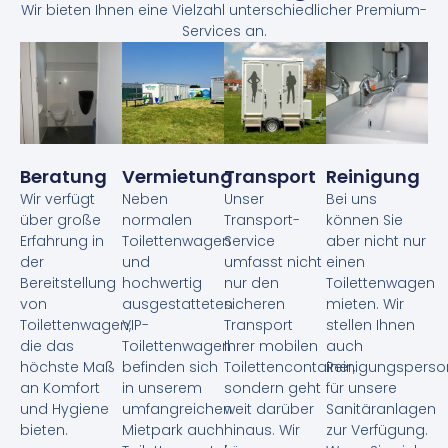
Wir bieten Ihnen eine Vielzahl unterschiedlicher Premium-
Services an.
Beratung
Vermietung
Transport
Reinigung
Wir verfügt
Neben
Unser
Bei uns
über große
normalen
Transport-
können Sie
Erfahrung in
Toilettenwagen
Service
aber nicht nur
der
und
umfasst nicht
einen
Bereitstellung
hochwertig
nur den
Toilettenwagen
von
ausgestatteten
sicheren
mieten. Wir
Toilettenwagen,
VIP-
Transport
stellen Ihnen
die das
Toilettenwagen
Ihrer mobilen
auch
höchste Maß
befinden sich
Toilettencontainer,
Reinigungsperso
an Komfort
in unserem
sondern geht
für unsere
und Hygiene
umfangreichen
weit darüber
Sanitäranlagen
bieten.
Mietpark auch
hinaus. Wir
zur Verfügung.