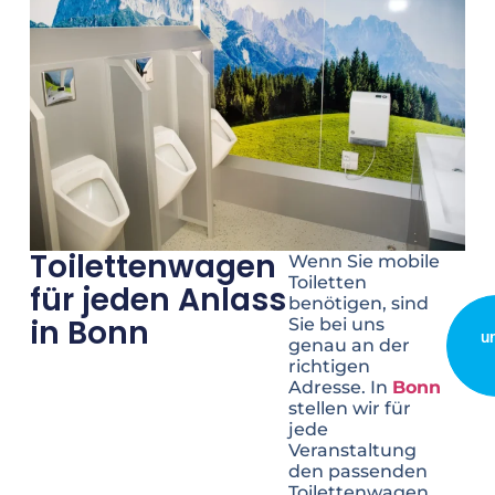
Toilettenwagen
Wenn Sie mobile
Toiletten
für jeden Anlass
benötigen, sind
in Bonn
Sie bei uns
u
genau an der
richtigen
Adresse. In
Bonn
stellen wir für
jede
Veranstaltung
den passenden
Toilettenwagen