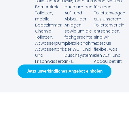
Toilettencontainer,
kümmern uns
Wenn Sie sich
Barrierefreie
auch um den
für einen
Toiletten,
Auf- und
Toilettenwagen
mobile
Abbau der
aus unserem
Badezimmer,
Anlagen
Toilettenverleih
Chemie-
sowie um die
entscheiden,
Toiletten,
fachgerechte
sind wir
Abwasserpumpen,
Inbetriebnahme
überaus
Abwassertanks
der WC- und
flexibel, was
und
Duschsysteme.
den Auf- und
Frischwassertanks.
Abbau betrifft.
Jetzt unverbindliches Angebot einholen