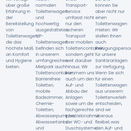
über große
normalen
Transport-
können Sie
Erfahrung in
Toilettenwagen
Service
aber nicht nur
der
und
umfasst nicht
einen
Bereitstellung
hochwertig
nur den
Toilettenwagen
von
ausgestatteten
sicheren
mieten. Wir
Toilettenwagen,
VIP-
Transport
stellen Ihnen
die das
Toilettenwagen
Ihrer mobilen
auch
höchste Maß
befinden sich
Toilettencontainer,
Reinigungsperso
an Komfort
in unserem
sondern geht
für unsere
und Hygiene
umfangreichen
weit darüber
Sanitäranlagen
bieten.
Mietpark auch
hinaus. Wir
zur Verfügung.
Toilettencontainer,
kümmern uns
Wenn Sie sich
Barrierefreie
auch um den
für einen
Toiletten,
Auf- und
Toilettenwagen
mobile
Abbau der
aus unserem
Badezimmer,
Anlagen
Toilettenverleih
Chemie-
sowie um die
entscheiden,
Toiletten,
fachgerechte
sind wir
Abwasserpumpen,
Inbetriebnahme
überaus
Abwassertanks
der WC- und
flexibel, was
und
Duschsysteme.
den Auf- und