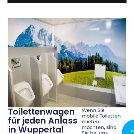
Toilettenwagen
Wenn Sie
mobile Toiletten
für jeden Anlass
mieten
in Wuppertal
möchten, sind
u
Sie bei uns