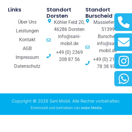
Links
Standort
Standort
Dorsten
Burscheid
Über Uns
Köhler Feld 20,
Massiefen 1-5
46286 Dorsten
51399
Leistungen
info@sani-
Burscheid
Kontakt
mobil.de
info@sani-
AGB
mobil.de
+49 (0) 2369
Impressum
208 87 56
+49 (0) 2174 /
Datenschutz
78 38 93 3
Copyright © 2026 Sani Mobil. Alle Rechte vorbehalten.
Entwickelt und betrieben von
webe Media