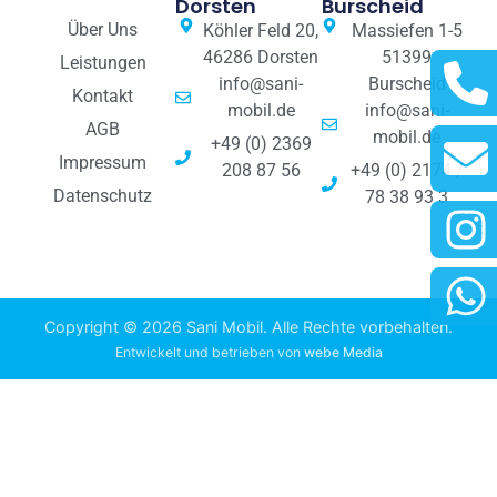
Dorsten
Burscheid
Über Uns
Köhler Feld 20,
Massiefen 1-5
46286 Dorsten
51399
Leistungen
info@sani-
Burscheid
Kontakt
mobil.de
info@sani-
AGB
mobil.de
+49 (0) 2369
Impressum
208 87 56
+49 (0) 2174 /
Datenschutz
78 38 93 3
Copyright © 2026 Sani Mobil. Alle Rechte vorbehalten.
Entwickelt und betrieben von
webe Media